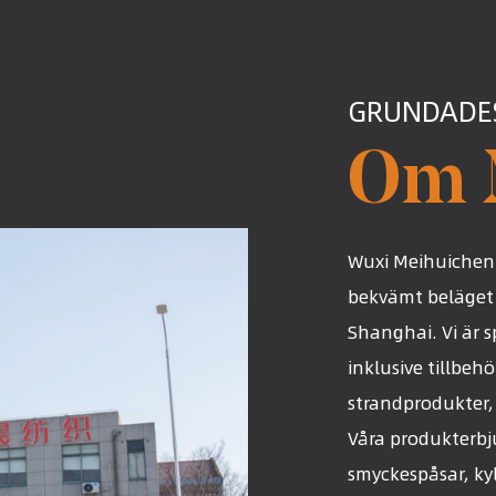
GRUNDADES
Om 
Wuxi Meihuichen 
bekvämt beläget i 
Shanghai. Vi är s
inklusive tillbeh
strandprodukter, 
Våra produkterb
smyckespåsar, k