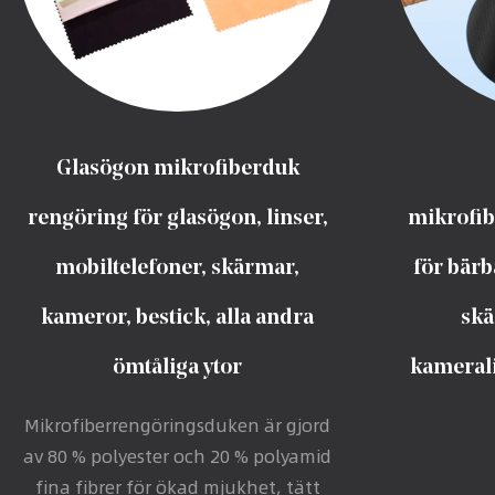
Glasögon mikrofiberduk
rengöring för glasögon, linser,
mikrofib
mobiltelefoner, skärmar,
för bärb
kameror, bestick, alla andra
skä
ömtåliga ytor
kamerali
Mikrofiberrengöringsduken är gjord
av 80 % polyester och 20 % polyamid
fina fibrer för ökad mjukhet, tätt