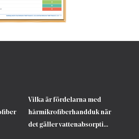
Vilka är fördelarna med
ofiber
hårmikrofiberhandduk när
det gäller vattenabsorption
jämfört med