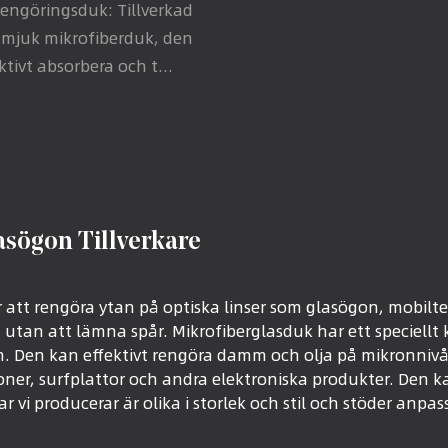
rengöringsduk: Tillverkad
 mjuk mikrofiberduk, den
ktivt absorbera och t...
asögon Tillverkare
 att rengöra ytan på optiska linser som glasögon, mobilt
 utan att lämna spår. Mikrofiberglasduk har ett speciellt 
n. Den kan effektivt rengöra damm och olja på mikronnivå
foner, surfplattor och andra elektroniska produkter. Den
vi producerar är olika i storlek och stil och stöder anpas