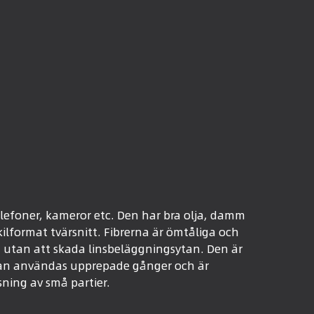
elefoner, kameror etc. Den har bra olja, damm
kilformat tvärsnitt. Fibrerna är ömtåliga och
 utan att skada linsbeläggningsytan. Den är
 kan användas upprepade gånger och är
sning av små partier.