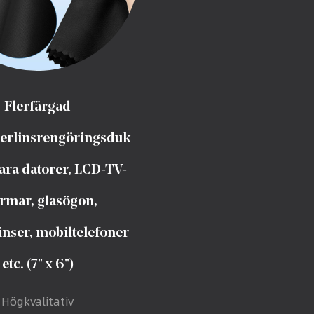
Flerfärgad
erlinsrengöringsduk
ara datorer, LCD-TV-
rmar, glasögon,
nser, mobiltelefoner
etc. (7" x 6")
Högkvalitativ