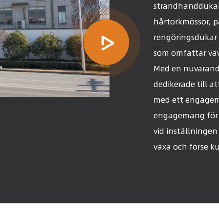
strandhanddukar
hårtorkmössor, p
rengöringsdukar 
som omfattar väv
Med en nuvarande
dedikerade till a
med ett engagema
engagemang för at
vid inställningen
växa och förse ku