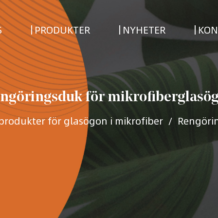
S
PRODUKTER
NYHETER
KON
ngöringsduk för mikrofiberglasö
produkter för glasögon i mikrofiber
/
Rengörin