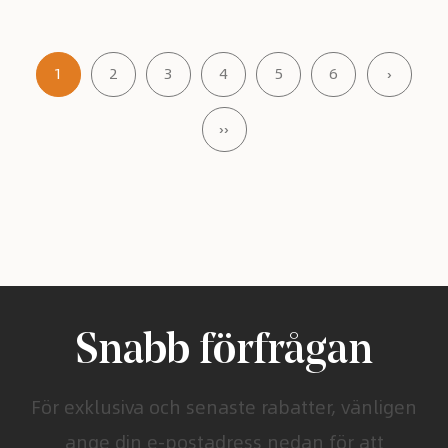
1
2
3
4
5
6
›
››
Snabb förfrågan
För exklusiva och senaste rabatter, vänligen
ange din e-postadress nedan för att