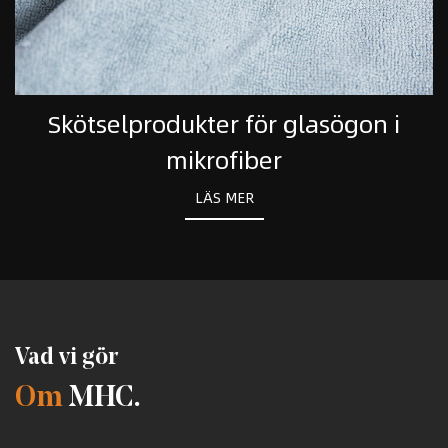
lprodukter för glasögon i
Spo
mikrofiber
LÄS MER
Vad vi gör
Om
MHC.