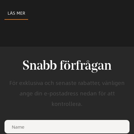
LÄS MER
Snabb förfrågan
För exklusiva och senaste rabatter, vänligen
ange din e-postadress nedan för att
kontrollera.